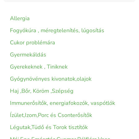
Allergia
Fogyókúra , méregtelenítés, lúgosítás
Cukor problémára
Gyermekáldás
Gyerekeknek , Tiniknek
Gyógynövényes kivonatok,olajok
Haj ,Bőr, Köröm ,Szépség
Immunerősítők, energiafokozók, vaspótlók
Ízület,Izom,Porc és Csonterősítők
Légutak,Tüdő és Torok tisztítók