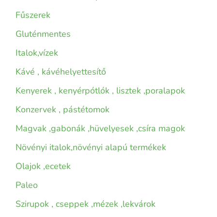
Fűszerek
Gluténmentes
Italok,vízek
Kávé , kávéhelyettesítő
Kenyerek , kenyérpótlók , lisztek ,poralapok
Konzervek , pástétomok
Magvak ,gabonák ,hüvelyesek ,csíra magok
Növényi italok,növényi alapú termékek
Olajok ,ecetek
Paleo
Szirupok , cseppek ,mézek ,lekvárok