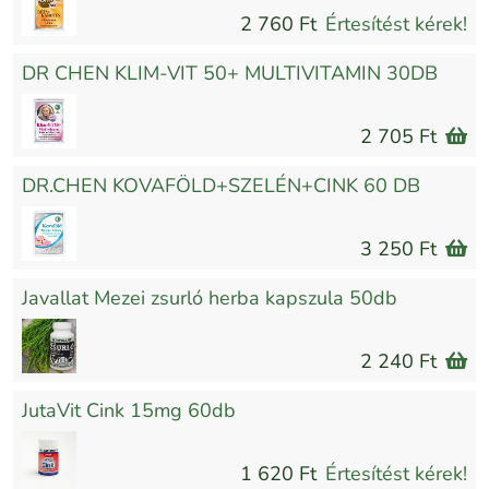
2 760 Ft
Értesítést kérek!
DR CHEN KLIM-VIT 50+ MULTIVITAMIN 30DB
2 705 Ft
DR.CHEN KOVAFÖLD+SZELÉN+CINK 60 DB
3 250 Ft
Javallat Mezei zsurló herba kapszula 50db
2 240 Ft
JutaVit Cink 15mg 60db
1 620 Ft
Értesítést kérek!