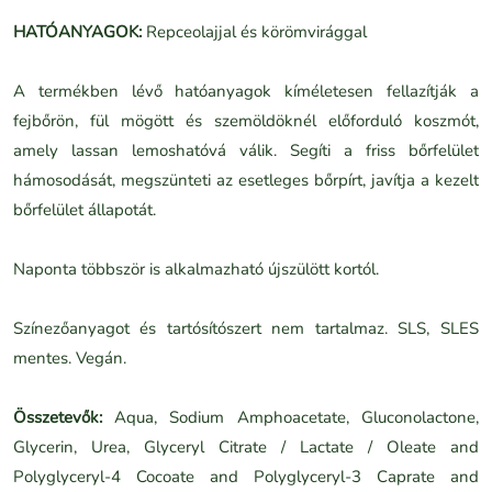
HATÓANYAGOK:
Repceolajjal és körömvirággal
A termékben lévő hatóanyagok kíméletesen fellazítják a
fejbőrön, fül mögött és szemöldöknél előforduló koszmót,
amely lassan lemoshatóvá válik. Segíti a friss bőrfelület
hámosodását, megszünteti az esetleges bőrpírt, javítja a kezelt
bőrfelület állapotát.
Naponta többször is alkalmazható újszülött kortól.
Színezőanyagot és tartósítószert nem tartalmaz. SLS, SLES
mentes. Vegán.
Összetevők:
Aqua, Sodium Amphoacetate, Gluconolactone,
Glycerin, Urea, Glyceryl Citrate / Lactate / Oleate and
Polyglyceryl-4 Cocoate and Polyglyceryl-3 Caprate and