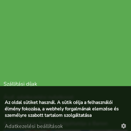
Szállítási díjak
Ászf, adatkezelési nyilatkozat
Az oldal sütiket használ. A sütik célja a felhasználói
élmény fokozása, a webhely forgalmának elemzése és
Elállás a szerződéstől
személyre szabott tartalom szolgáltatása
A bankkártyás fizetés szolgáltatója a Barion
Adatkezelési beállítások