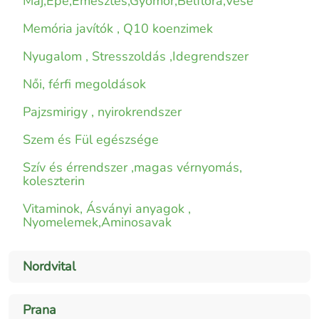
Máj,Epe,Emésztés,Gyomor,Bélflóra,Vese
Memória javítók , Q10 koenzimek
Nyugalom , Stresszoldás ,Idegrendszer
Női, férfi megoldások
Pajzsmirigy , nyirokrendszer
Szem és Fül egészsége
Szív és érrendszer ,magas vérnyomás,
koleszterin
Vitaminok, Ásványi anyagok ,
Nyomelemek,Aminosavak
Nordvital
Prana