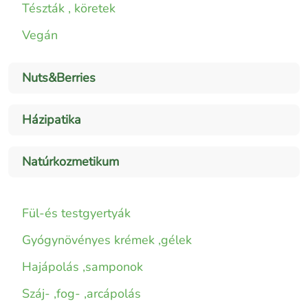
Tészták , köretek
Vegán
Nuts&Berries
Házipatika
Natúrkozmetikum
Fül-és testgyertyák
Gyógynövényes krémek ,gélek
Hajápolás ,samponok
Száj- ,fog- ,arcápolás