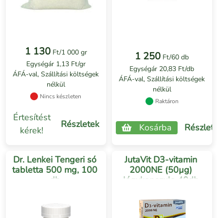
1 130
Ft/1 000 gr
1 250
Ft/60 db
Egységár 1,13 Ft/gr
Egységár 20,83 Ft/db
ÁFÁ-val, Szállítási költségek
ÁFÁ-val, Szállítási költségek
nélkül
nélkül
Nincs készleten
Raktáron
Értesítést
Részletek
Kosárba
Részlet
kérek!
Dr. Lenkei Tengeri só
JutaVit D3-vitamin
tabletta 500 mg, 100
2000NE (50µg)
db
lágykapszula 40db