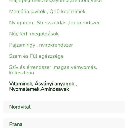
Máj,Epe,Emésztés,Gyomor,Bélflóra,Vese
Memória javítók , Q10 koenzimek
Nyugalom , Stresszoldás ,Idegrendszer
Női, férfi megoldások
Pajzsmirigy , nyirokrendszer
Szem és Fül egészsége
Szív és érrendszer ,magas vérnyomás,
koleszterin
Vitaminok, Ásványi anyagok ,
Nyomelemek,Aminosavak
Nordvital
Prana