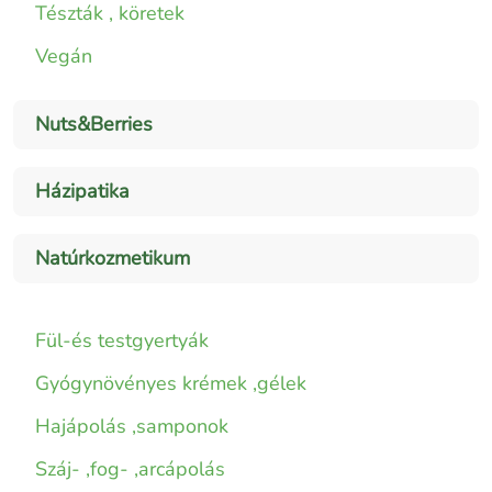
Tészták , köretek
Vegán
Nuts&Berries
Házipatika
Natúrkozmetikum
Fül-és testgyertyák
Gyógynövényes krémek ,gélek
Hajápolás ,samponok
Száj- ,fog- ,arcápolás