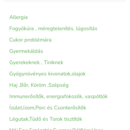
Allergia
Fogyókúra , méregtelenítés, lúgosítás
Cukor problémára
Gyermekáldás
Gyerekeknek , Tiniknek
Gyógynövényes kivonatok,olajok
Haj ,Bőr, Köröm ,Szépség
Immunerősítők, energiafokozók, vaspótlók
Ízület,Izom,Porc és Csonterősítők
Légutak,Tüdő és Torok tisztítók