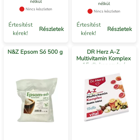
nélkül
nélkül
Nincs készleten
Nincs készleten
Értesítést
Értesítést
Részletek
Részletek
kérek!
kérek!
N&Z Epsom Só 500 g
DR Herz A-Z
Multivitamin Komplex
15 db kapszula /
Bliszter/