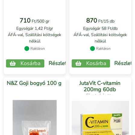
710
870
Ft/500 gr
Ft/15 db
Egységár 1,42 Ft/gr
Egységár 58 Ft/db
ÁFÁ-val, Szállítási költségek
ÁFÁ-val, Szállítási költségek
nélkül
nélkül
Raktáron
Raktáron
Kosárba
Részletek
Kosárba
Részlet
N&Z Goji bogyó 100 g
JutaVit C-vitamin
200mg 60db
filmtabletta