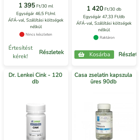
1 395
Ft/30 ml
1 420
Ft/30 db
Egységár 46,5 Ft/ml
Egységár 47,33 Ft/db
ÁFÁ-val, Szállítási költségek
ÁFÁ-val, Szállítási költségek
nélkül
nélkül
Nincs készleten
Raktáron
Értesítést
Részletek
Kosárba
Részlet
kérek!
Dr. Lenkei Cink - 120
Casa zselatin kapszula
db
üres 90db