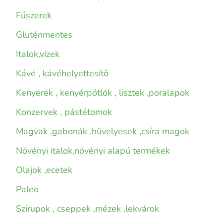
Fűszerek
Gluténmentes
Italok,vízek
Kávé , kávéhelyettesítő
Kenyerek , kenyérpótlók , lisztek ,poralapok
Konzervek , pástétomok
Magvak ,gabonák ,hüvelyesek ,csíra magok
Növényi italok,növényi alapú termékek
Olajok ,ecetek
Paleo
Szirupok , cseppek ,mézek ,lekvárok