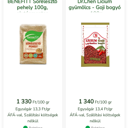
BENEFITT Sörélesztő
Dr.Chen Lícium
pehely 100g,
gyümölcs - Goji bogyó
gluténmentes
- 100g
1 330
1 340
Ft/100 gr
Ft/100 gr
Egységár 13,3 Ft/gr
Egységár 13,4 Ft/gr
ÁFÁ-val, Szállítási költségek
ÁFÁ-val, Szállítási költségek
nélkül
nélkül