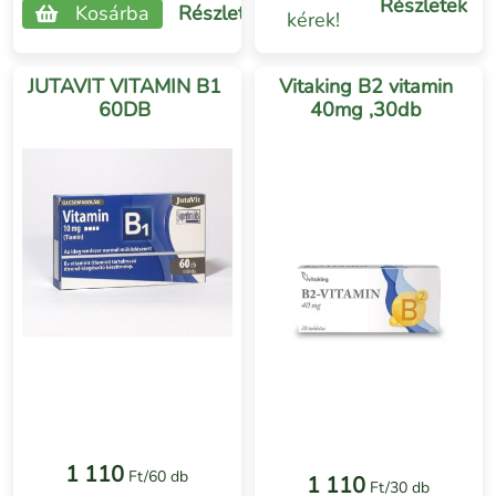
Részletek
Kosárba
Részletek
kérek!
JUTAVIT VITAMIN B1
Vitaking B2 vitamin
60DB
40mg ,30db
1 110
Ft/60 db
1 110
Ft/30 db