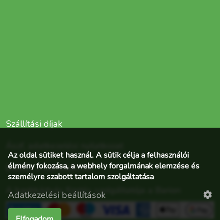
Szállítási díjak
Ászf, adatkezelési nyilatkozat
Az oldal sütiket használ. A sütik célja a felhasználói
élmény fokozása, a webhely forgalmának elemzése és
Elállás a szerződéstől
személyre szabott tartalom szolgáltatása
A bankkártyás fizetés szolgáltatója a Barion
Adatkezelési beállítások
Elfogadom