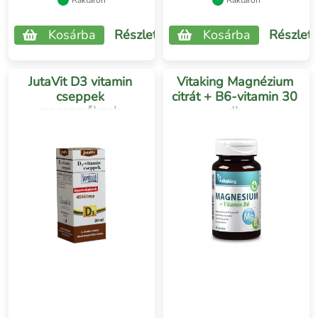
Raktáron
Raktáron
Kosárba
Részletek
Kosárba
Részlet
JutaVit D3 vitamin
Vitaking Magnézium
cseppek
citrát + B6-vitamin 30
csecsemőknek,
db
gyermekeknek 30ml