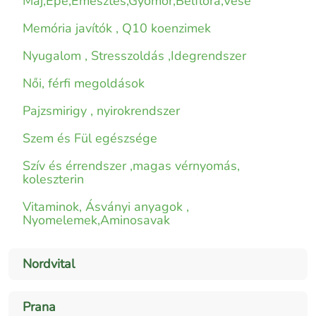
Máj,Epe,Emésztés,Gyomor,Bélflóra,Vese
Memória javítók , Q10 koenzimek
Nyugalom , Stresszoldás ,Idegrendszer
Női, férfi megoldások
Pajzsmirigy , nyirokrendszer
Szem és Fül egészsége
Szív és érrendszer ,magas vérnyomás,
koleszterin
Vitaminok, Ásványi anyagok ,
Nyomelemek,Aminosavak
Nordvital
Prana