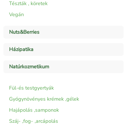
Tészták , köretek
Vegán
Nuts&Berries
Házipatika
Natúrkozmetikum
Fül-és testgyertyák
Gyógynövényes krémek ,gélek
Hajápolás ,samponok
Száj- ,fog- ,arcápolás