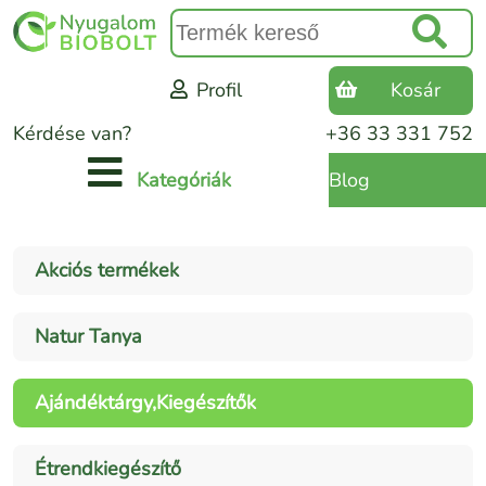
Profil
Kosár
Kérdése van?
+36 33 331 752
Blog
Kategóriák
Akciós termékek
Natur Tanya
Ajándéktárgy,Kiegészítők
Étrendkiegészítő