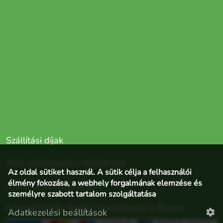
Szállítási díjak
Ászf, adatkezelési nyilatkozat
Az oldal sütiket használ. A sütik célja a felhasználói
élmény fokozása, a webhely forgalmának elemzése és
Elállás a szerződéstől
személyre szabott tartalom szolgáltatása
A bankkártyás fizetés szolgáltatója a Barion
Adatkezelési beállítások