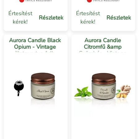
Nincs készleten
Nincs készleten
Értesítést
Értesítést
Részletek
Részletek
kérek!
kérek!
Aurora Candle Black
Aurora Candle
Opium - Vintage
Citromfű &amp
illatgyertya 1db
Gyömbér - Vintage
illatgyertya 1db