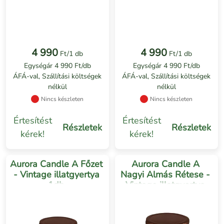
4 990
4 990
Ft/1 db
Ft/1 db
Egységár 4 990 Ft/db
Egységár 4 990 Ft/db
ÁFÁ-val, Szállítási költségek
ÁFÁ-val, Szállítási költségek
nélkül
nélkül
Nincs készleten
Nincs készleten
Értesítést
Értesítést
Részletek
Részletek
kérek!
kérek!
Aurora Candle A Főzet
Aurora Candle A
- Vintage illatgyertya
Nagyi Almás Rétese -
1db
Vintage illatgyertya
1db