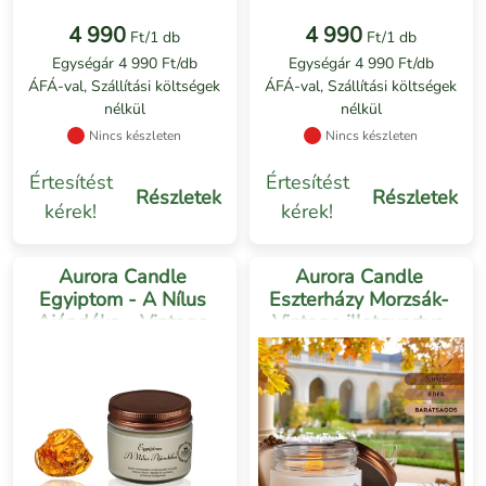
4 990
4 990
Ft/1 db
Ft/1 db
Egységár 4 990 Ft/db
Egységár 4 990 Ft/db
ÁFÁ-val, Szállítási költségek
ÁFÁ-val, Szállítási költségek
nélkül
nélkül
Nincs készleten
Nincs készleten
Értesítést
Értesítést
Részletek
Részletek
kérek!
kérek!
Aurora Candle
Aurora Candle
Egyiptom - A Nílus
Eszterházy Morzsák-
Ajándéka - Vintage
Vintage illatgyertya
illatgyertya 1db
1db