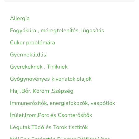
Allergia
Fogyókúra , méregtelenítés, lúgosítás
Cukor problémára
Gyermekáldás
Gyerekeknek , Tiniknek
Gyógynövényes kivonatok,olajok
Haj ,Bőr, Köröm ,Szépség
Immunerősítők, energiafokozók, vaspótlók
Ízület,Izom,Porc és Csonterősítők
Légutak,Tüdő és Torok tisztítók