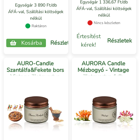
Egységár 1 336,67 Ft/db
Egységár 3 890 Ft/db
ÁFÁ-val, Szállítási költségek
ÁFÁ-val, Szállítási költségek
nélkül
nélkül
Nincs készleten
Raktáron
Értesítést
Részletek
Kosárba
Részletek
kérek!
AURO-Candle
AURORA Candle
Szantálfa&Fekete bors
Mézbogyó - Vintage
Vintage illatgyertya
illatgyertya 1db
1db