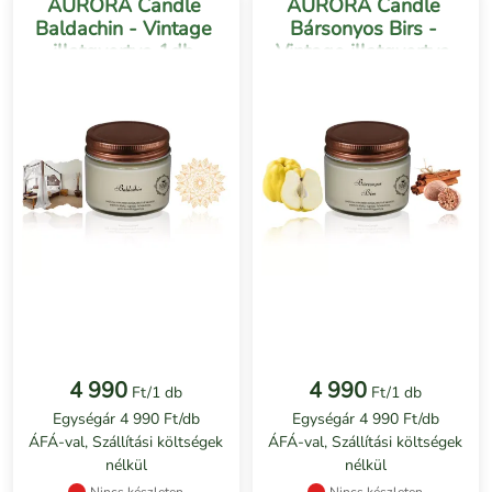
AURORA Candle
AURORA Candle
Baldachin - Vintage
Bársonyos Birs -
illatgyertya 1db
Vintage illatgyertya
1db
4 990
4 990
Ft/1 db
Ft/1 db
Egységár 4 990 Ft/db
Egységár 4 990 Ft/db
ÁFÁ-val, Szállítási költségek
ÁFÁ-val, Szállítási költségek
nélkül
nélkül