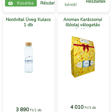
Részletek
Kosárba
Részletek
kérek!
Nordvital Üveg Kulacs
Aromax Karácsonyi
1 db
illóolaj válogatás
3x10ml
4 010
Ft/3 db
3 890
Ft/1 db