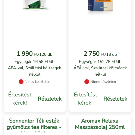
1 990
2 750
Ft/120 db
Ft/18 db
Egységár 16,58 Ft/db
Egységár 152,78 Ft/db
ÁFÁ-val, Szállítási költségek
ÁFÁ-val, Szállítási költségek
nélkül
nélkül
Nincs készleten
Nincs készleten
Értesítést
Értesítést
Részletek
Részletek
kérek!
kérek!
Sonnentor Téli esték
Aromax Relaxa
gyümölcs tea filteres -
Masszázsolaj 250ml
bio - 18db