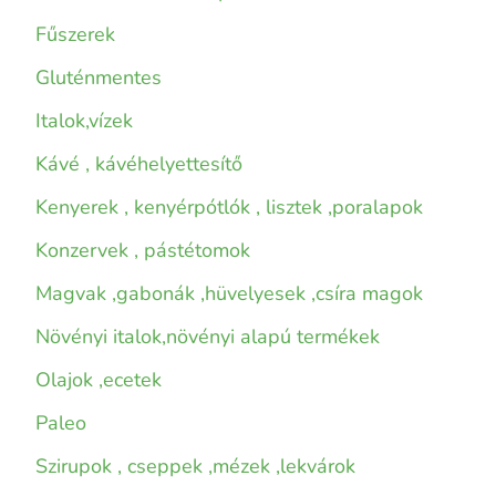
Fűszerek
Gluténmentes
Italok,vízek
Kávé , kávéhelyettesítő
Kenyerek , kenyérpótlók , lisztek ,poralapok
Konzervek , pástétomok
Magvak ,gabonák ,hüvelyesek ,csíra magok
Növényi italok,növényi alapú termékek
Olajok ,ecetek
Paleo
Szirupok , cseppek ,mézek ,lekvárok