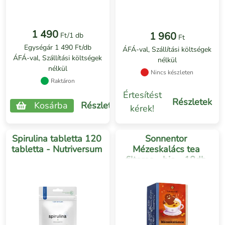
1 490
1 960
Ft/1 db
Ft
Egységár 1 490 Ft/db
ÁFÁ-val, Szállítási költségek
ÁFÁ-val, Szállítási költségek
nélkül
nélkül
Nincs készleten
Raktáron
Értesítést
Részletek
Kosárba
Részletek
kérek!
Spirulina tabletta 120
Sonnentor
tabletta - Nutriversum
Mézeskalács tea
filteres - bio - 18db