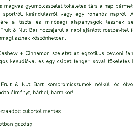
ós magvas gyümölcsszelet tökéletes társ a nap bármel
 sportról, kirándulásról vagy egy rohanós napról. 
ésére a tiszta és minőségi alapanyagok lesznek se
Fruit & Nut Bar hozzájárul a napi ajánlott rostbevitel
nmaglisztnek köszönhetően.
ashew + Cinnamon szeletet az egzotikus ceyloni fahé
gós kesudióval és egy csipet tengeri sóval tökéletes 
Fruit & Nut Bart kompromisszumok nélkül, és élve
adta élményt, bárhol, bármikor!
zzáadott cukortól mentes
ostban gazdag