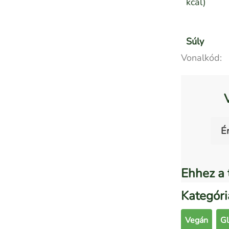
kcal)
Súly
Vonalkód:
É
Ehhez a 
Kategóri
Vegán
G