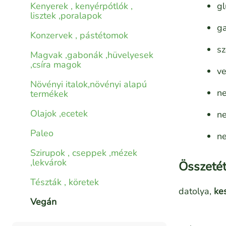
Kenyerek , kenyérpótlók ,
g
lisztek ,poralapok
g
Konzervek , pástétomok
s
Magvak ,gabonák ,hüvelyesek
,csíra magok
v
Növényi italok,növényi alapú
n
termékek
Olajok ,ecetek
n
Paleo
ne
Szirupok , cseppek ,mézek
,lekvárok
Összetét
Tészták , köretek
datolya,
ke
Vegán