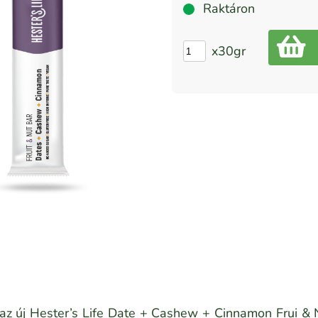
Raktáron
x30gr
az új Hester’s Life Date + Cashew + Cinnamon Frui & 