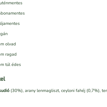
luténmentes
abonamentes
zójamentes
egán
em olvad
em ragad
m túl édes
el
sudió
(30%), arany lenmagliszt, ceyloni fahéj (0,7%), te