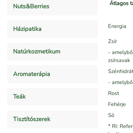
Átlagos t
Nuts&Berries
Energia
Házipatika
Zsír
Natúrkozmetikum
- amelyből
zsírsavak
Szénhidrá
Aromaterápia
- amelybő
Rost
Teák
Fehérje
Só
Tisztítószerek
* RI: Refe