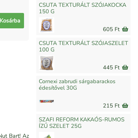
CSUTA TEXTURÁLT SZÓJAKOCKA
150 G
Kosárba
605 Ft
CSUTA TEXTURÁLT SZÓJASZELET
100 G
445 Ft
Cornexi zabrudi sárgabarackos
édesítővel 30G
215 Ft
SZAFI REFORM KAKAÓS-RUMOS
ÍZŰ SZELET 25G
Nut Bart! Az