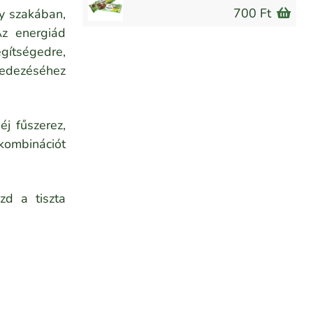
700 Ft
y szakában,
Az energiád
gítségedre,
 fedezéséhez
j fűszerez,
kombinációt
zd a tiszta