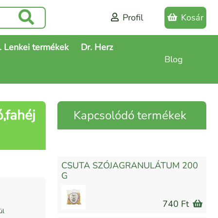
Profil
Kosár
. Lenkei termékek
Dr. Herz
Blog
,fahéj
Kapcsolódó termékek
CSUTA SZÓJAGRANULÁTUM 200
G
740 Ft
ül