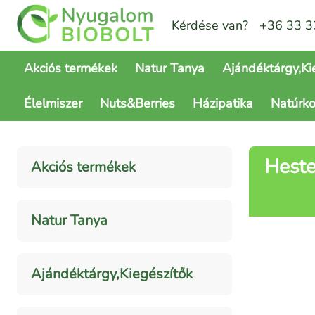
Kérdése van?
+36 33 3
Akciós termékek
Natur Tanya
Ajándéktárgy,Ki
Élelmiszer
Nuts&Berries
Házipatika
Natúrk
Heste
Akciós termékek
Natur Tanya
Ajándéktárgy,Kiegészítők