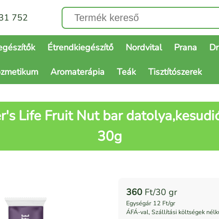
31 752
egészítők
Étrendkiegészítő
Nordvital
Prana
Dr
ozmetikum
Aromaterápia
Teák
Tisztítószerek
r's Life Fruit Nut bar datolya,kesudió
30g
360
Ft/30 gr
Egységár 12 Ft/gr
ÁFÁ-val, Szállítási költségek nélk