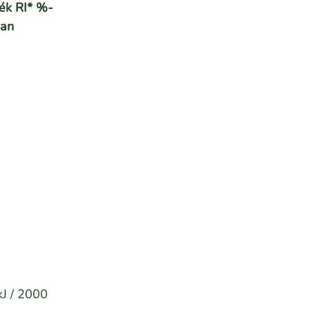
ék RI* %-
an
kJ / 2000