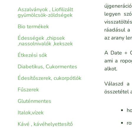
újgeneráci
Aszalványok , Liofilizált
legyen szó
gyümölcsök-zöldségek
visszatölt
Bio termékek
ráadásul a 
az arany le
Édességek ,chipsek
,nassolnivalók ,kekszek
A Date + C
Étkezési sók
ami a ropo
Diabetikus, Cukormentes
alkot.
Édesítőszerek, cukorpótlók
Válaszd a 
Fűszerek
összetétel 
Gluténmentes
ho
Italok,vízek
r
Kávé , kávéhelyettesítő