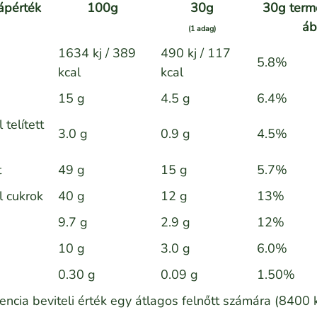
ápérték
100g
30g
30g term
áb
(1 adag)
1634 kj / 389
490 kj / 117
5.8%
kcal
kcal
15 g
4.5 g
6.4%
 telített
3.0 g
0.9 g
4.5%
t
49 g
15 g
5.7%
l cukrok
40 g
12 g
13%
9.7 g
2.9 g
12%
10 g
3.0 g
6.0%
0.30 g
0.09 g
1.50%
rencia beviteli érték egy átlagos felnőtt számára (8400 