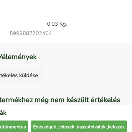
0,03 Kg.
5999887702464
Vélemények
rtékelés küldése
termékhez még nem készült értékelés
ák
luténmentes
Édességek ,chipsek ,nassolnivalók ,kekszek