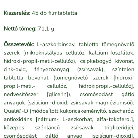
Kiszerelés:
45 db filmtabletta
Nettó tömeg:
71,1 g
Összetevők:
L-aszkorbinsav, tabletta tömegnövelő
szerek (mikrokristályos cellulóz, kalcium-foszfátok,
hidroxi-propil-metil-cellulóz), csipkebogyó kivonat,
cink-oxid, fényezőanyag (zsírsavak), színtelen
tabletta bevonat (tömegnövelő szerek [hidroxi-
propil-metil- cellulóz, hidroxipropil-cellulóz],
nedvesítőszer [glicerin]), csomósodást gátló
anyagok (szilícium-dioxid, zsírsavak magnéziumsói),
Quali®-D (módosított kukoricakeményítő, szacharóz,
antioxidáns [nátrium- L-aszkorbát, alfa-tokoferol],
közepes szénláncú zsírsavak trigliceridjei,
csomósodást gátló anyag [szilícium-dioxid],