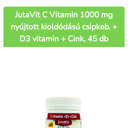
JutaVit C Vitamin 1000 mg
nyújtott kioldódású csipkeb. +
D3 vitamin + Cink, 45 db