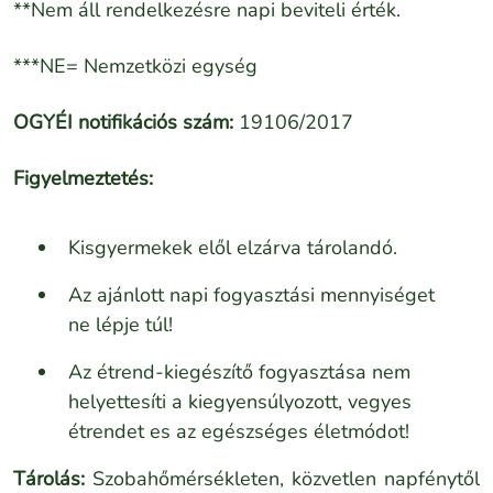
**Nem áll rendelkezésre napi beviteli érték.
***NE= Nemzetközi egység
OGYÉI notifikációs szám:
19106/2017
Figyelmeztetés:
Kisgyermekek elől elzárva tárolandó.
Az ajánlott napi fogyasztási mennyiséget
ne lépje túl!
Az étrend-kiegészítő fogyasztása nem
helyettesíti a kiegyensúlyozott, vegyes
étrendet es az egészséges életmódot!
Tárolás:
Szobahőmérsékleten, közvetlen napfénytől