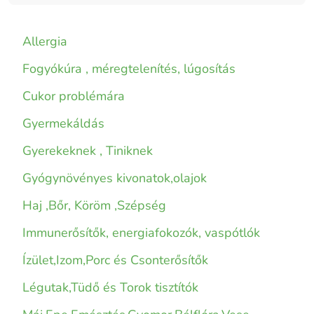
Allergia
Fogyókúra , méregtelenítés, lúgosítás
Cukor problémára
Gyermekáldás
Gyerekeknek , Tiniknek
Gyógynövényes kivonatok,olajok
Haj ,Bőr, Köröm ,Szépség
Immunerősítők, energiafokozók, vaspótlók
Ízület,Izom,Porc és Csonterősítők
Légutak,Tüdő és Torok tisztítók