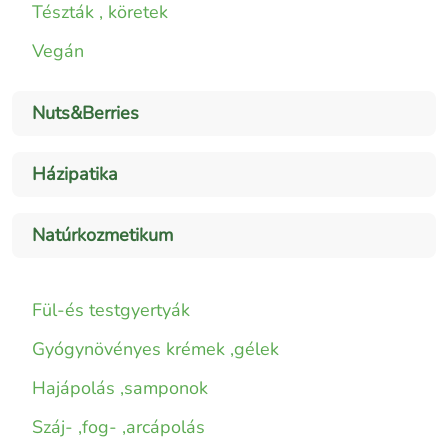
Tészták , köretek
Vegán
Nuts&Berries
Házipatika
Natúrkozmetikum
Fül-és testgyertyák
Gyógynövényes krémek ,gélek
Hajápolás ,samponok
Száj- ,fog- ,arcápolás