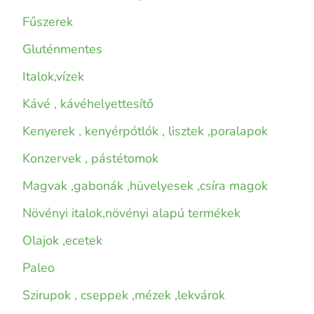
Fűszerek
Gluténmentes
Italok,vízek
Kávé , kávéhelyettesítő
Kenyerek , kenyérpótlók , lisztek ,poralapok
Konzervek , pástétomok
Magvak ,gabonák ,hüvelyesek ,csíra magok
Növényi italok,növényi alapú termékek
Olajok ,ecetek
Paleo
Szirupok , cseppek ,mézek ,lekvárok