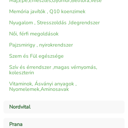
Máj,Epe,Emésztés,Gyomor,Bélflóra,Vese
Memória javítók , Q10 koenzimek
Nyugalom , Stresszoldás ,Idegrendszer
Női, férfi megoldások
Pajzsmirigy , nyirokrendszer
Szem és Fül egészsége
Szív és érrendszer ,magas vérnyomás,
koleszterin
Vitaminok, Ásványi anyagok ,
Nyomelemek,Aminosavak
Nordvital
Prana