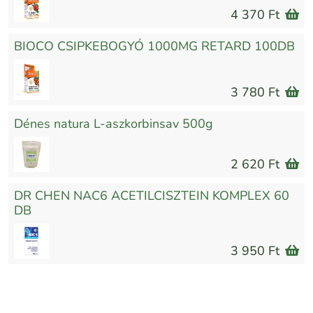
4 370 Ft
BIOCO CSIPKEBOGYÓ 1000MG RETARD 100DB
3 780 Ft
Dénes natura L-aszkorbinsav 500g
2 620 Ft
DR CHEN NAC6 ACETILCISZTEIN KOMPLEX 60
DB
3 950 Ft