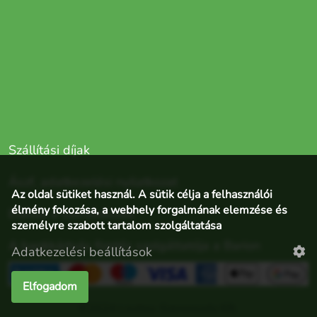
Szállítási díjak
Ászf, adatkezelési nyilatkozat
Az oldal sütiket használ. A sütik célja a felhasználói
élmény fokozása, a webhely forgalmának elemzése és
Elállás a szerződéstől
személyre szabott tartalom szolgáltatása
A bankkártyás fizetés szolgáltatója a Barion
Adatkezelési beállítások
Elfogadom
©2024 Lisztes-Szerencsés Kft.