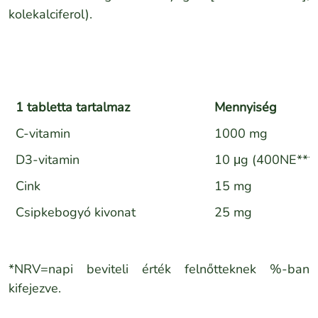
kolekalciferol).
1 tabletta tartalmaz
Mennyiség
C-vitamin
1000 mg
D3-vitamin
10 μg (400NE***)
Cink
15 mg
Csipkebogyó kivonat
25 mg
*NRV=napi beviteli érték felnőtteknek %-ban
kifejezve.