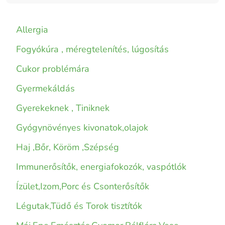
Allergia
Fogyókúra , méregtelenítés, lúgosítás
Cukor problémára
Gyermekáldás
Gyerekeknek , Tiniknek
Gyógynövényes kivonatok,olajok
Haj ,Bőr, Köröm ,Szépség
Immunerősítők, energiafokozók, vaspótlók
Ízület,Izom,Porc és Csonterősítők
Légutak,Tüdő és Torok tisztítók