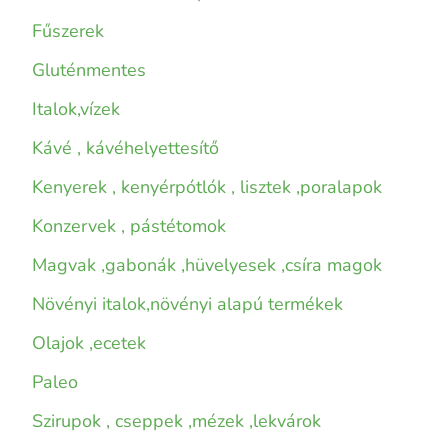
Fűszerek
Gluténmentes
Italok,vízek
Kávé , kávéhelyettesítő
Kenyerek , kenyérpótlók , lisztek ,poralapok
Konzervek , pástétomok
Magvak ,gabonák ,hüvelyesek ,csíra magok
Növényi italok,növényi alapú termékek
Olajok ,ecetek
Paleo
Szirupok , cseppek ,mézek ,lekvárok