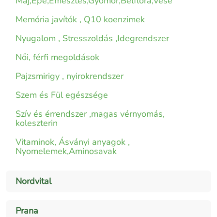
Máj,Epe,Emésztés,Gyomor,Bélflóra,Vese
Memória javítók , Q10 koenzimek
Nyugalom , Stresszoldás ,Idegrendszer
Női, férfi megoldások
Pajzsmirigy , nyirokrendszer
Szem és Fül egészsége
Szív és érrendszer ,magas vérnyomás,
koleszterin
Vitaminok, Ásványi anyagok ,
Nyomelemek,Aminosavak
Nordvital
Prana