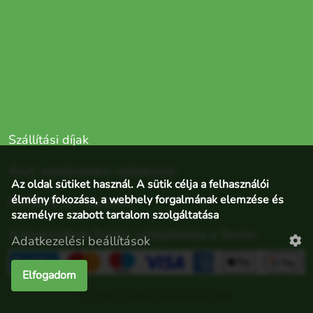
Szállítási díjak
Ászf, adatkezelési nyilatkozat
Az oldal sütiket használ. A sütik célja a felhasználói
élmény fokozása, a webhely forgalmának elemzése és
Elállás a szerződéstől
személyre szabott tartalom szolgáltatása
A bankkártyás fizetés szolgáltatója a Barion
Adatkezelési beállítások
Elfogadom
©2024 Lisztes-Szerencsés Kft.