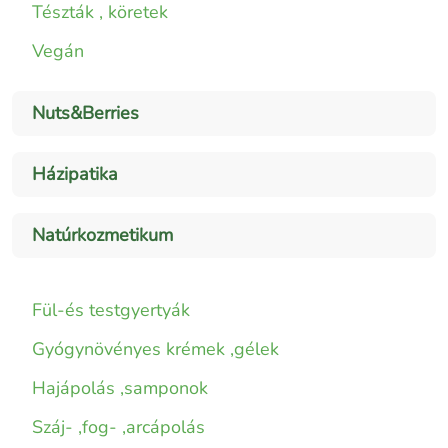
Tészták , köretek
Vegán
Nuts&Berries
Házipatika
Natúrkozmetikum
Fül-és testgyertyák
Gyógynövényes krémek ,gélek
Hajápolás ,samponok
Száj- ,fog- ,arcápolás