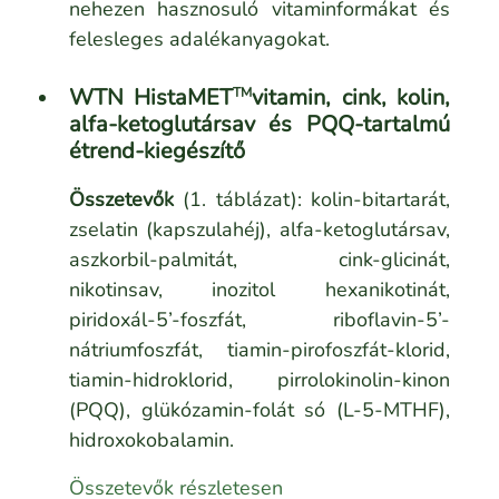
nehezen hasznosuló vitaminformákat és
felesleges adalékanyagokat.
WTN HistaMET
vitamin, cink, kolin,
TM
alfa-ketoglutársav és PQQ-tartalmú
étrend-kiegészítő
Összetevők
(1. táblázat): kolin-bitartarát,
zselatin (kapszulahéj), alfa-ketoglutársav,
aszkorbil-palmitát, cink-glicinát,
nikotinsav, inozitol hexanikotinát,
piridoxál-5’-foszfát, riboflavin-5’-
nátriumfoszfát, tiamin-pirofoszfát-klorid,
tiamin-hidroklorid, pirrolokinolin-kinon
(PQQ), glükózamin-folát só (L-5-MTHF),
hidroxokobalamin.
Összetevők részletesen