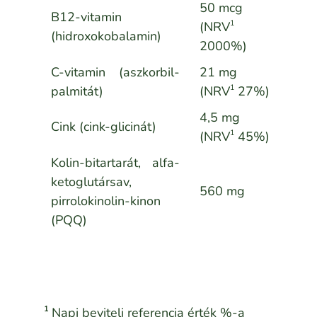
50 mcg
B12-vitamin
1
(NRV
(hidroxokobalamin)
2000%)
C-vitamin (aszkorbil-
21 mg
1
palmitát)
(NRV
27%)
4,5 mg
Cink (cink-glicinát)
1
(NRV
45%)
Kolin-bitartarát, alfa-
ketoglutársav,
560 mg
pirrolokinolin-kinon
(PQQ)
1
Napi beviteli referencia érték %-a