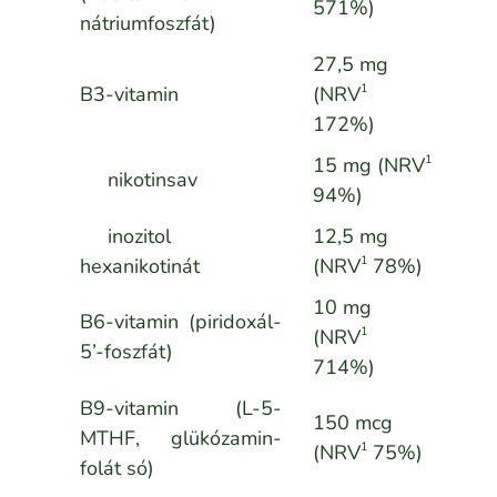
571%)
nátriumfoszfát)
27,5 mg
1
B3-vitamin
(NRV
172%)
1
15 mg (NRV
nikotinsav
94%)
inozitol
12,5 mg
1
hexanikotinát
(NRV
78%)
10 mg
B6-vitamin (piridoxál-
1
(NRV
5’-foszfát)
714%)
B9-vitamin (L-5-
150 mcg
MTHF, glükózamin-
1
(NRV
75%)
folát só)