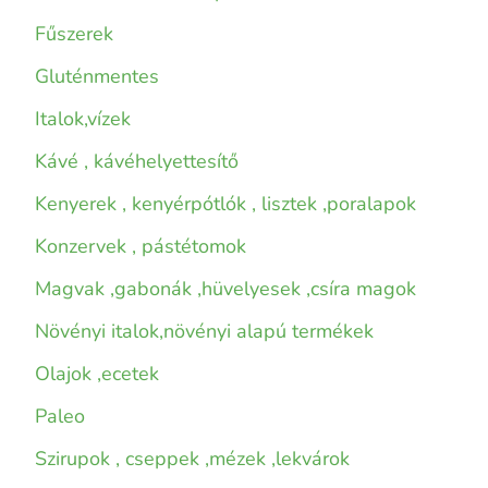
Fűszerek
Gluténmentes
Italok,vízek
Kávé , kávéhelyettesítő
Kenyerek , kenyérpótlók , lisztek ,poralapok
Konzervek , pástétomok
Magvak ,gabonák ,hüvelyesek ,csíra magok
Növényi italok,növényi alapú termékek
Olajok ,ecetek
Paleo
Szirupok , cseppek ,mézek ,lekvárok