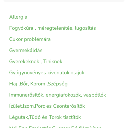
Allergia
Fogyókúra , méregtelenítés, lúgosítás
Cukor problémára
Gyermekáldás
Gyerekeknek , Tiniknek
Gyógynövényes kivonatok,olajok
Haj ,Bőr, Köröm ,Szépség
Immunerősítők, energiafokozók, vaspótlók
Ízület,Izom,Porc és Csonterősítők
Légutak,Tüdő és Torok tisztítók