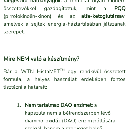
Kiegészítő hatóanyagok:
a formulát olyan modern
összetevőkkel gazdagítottuk, mint a
PQQ
(pirrolokinolin-kinon) és az
alfa-ketoglutársav
,
amelyek a sejtek energia-háztartásában játszanak
szerepet.
Mire NEM való a készítmény?
TM
Bár a WTN HistaMET
egy rendkívül összetett
formula, a helyes használat érdekében fontos
tisztázni a határait:
Nem tartalmaz DAO enzimet:
a
kapszula nem a bélrendszerben lévő
diamino-oxidáz (DAO) enzim pótlására
szolgál, hanem a szervezet belső