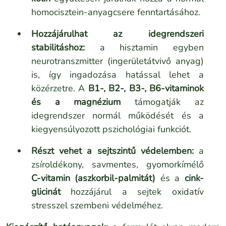
homocisztein-anyagcsere fenntartásához.
Hozzájárulhat az idegrendszeri
stabilitáshoz:
a hisztamin egyben
neurotranszmitter (ingerületátvivő anyag)
is, így ingadozása hatással lehet a
közérzetre. A
B1-, B2-, B3-, B6-vitaminok
és a magnézium
támogatják az
idegrendszer normál működését és a
kiegyensúlyozott pszichológiai funkciót.
Részt vehet a sejtszintű védelemben:
a
zsíroldékony, savmentes, gyomorkímélő
C-vitamin (aszkorbil-palmitát)
és a
cink-
glicinát
hozzájárul a sejtek oxidatív
stresszel szembeni védelméhez.