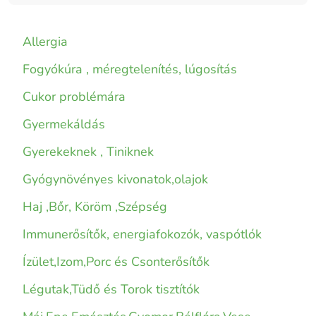
Allergia
Fogyókúra , méregtelenítés, lúgosítás
Cukor problémára
Gyermekáldás
Gyerekeknek , Tiniknek
Gyógynövényes kivonatok,olajok
Haj ,Bőr, Köröm ,Szépség
Immunerősítők, energiafokozók, vaspótlók
Ízület,Izom,Porc és Csonterősítők
Légutak,Tüdő és Torok tisztítók