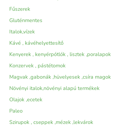
Fűszerek
Gluténmentes
Italok,vízek
Kávé , kávéhelyettesítő
Kenyerek , kenyérpótlók , lisztek ,poralapok
Konzervek , pástétomok
Magvak ,gabonák ,hüvelyesek ,csíra magok
Növényi italok,növényi alapú termékek
Olajok ,ecetek
Paleo
Szirupok , cseppek ,mézek ,lekvárok