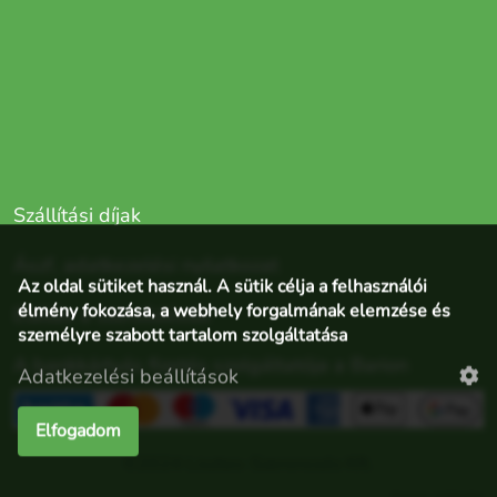
Szállítási díjak
Ászf, adatkezelési nyilatkozat
Az oldal sütiket használ. A sütik célja a felhasználói
élmény fokozása, a webhely forgalmának elemzése és
Elállás a szerződéstől
személyre szabott tartalom szolgáltatása
A bankkártyás fizetés szolgáltatója a Barion
Adatkezelési beállítások
Elfogadom
©2024 Lisztes-Szerencsés Kft.