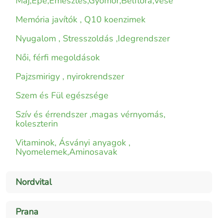
Máj,Epe,Emésztés,Gyomor,Bélflóra,Vese
Memória javítók , Q10 koenzimek
Nyugalom , Stresszoldás ,Idegrendszer
Női, férfi megoldások
Pajzsmirigy , nyirokrendszer
Szem és Fül egészsége
Szív és érrendszer ,magas vérnyomás,
koleszterin
Vitaminok, Ásványi anyagok ,
Nyomelemek,Aminosavak
Nordvital
Prana