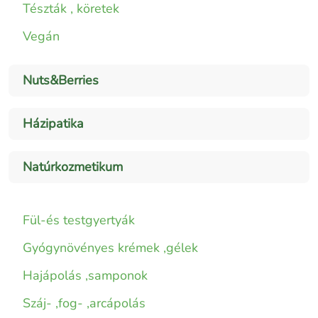
Tészták , köretek
Vegán
Nuts&Berries
Házipatika
Natúrkozmetikum
Fül-és testgyertyák
Gyógynövényes krémek ,gélek
Hajápolás ,samponok
Száj- ,fog- ,arcápolás