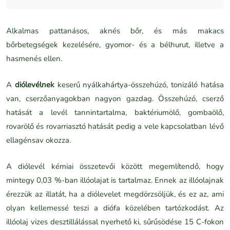
Alkalmas pattanásos, aknés bőr, és más makacs
bőrbetegségek kezelésére, gyomor- és a bélhurut, illetve a
hasmenés ellen.
A
diólevélnek
keserű nyálkahártya-összehúzó, tonizáló hatása
van, cserzőanyagokban nagyon gazdag. Összehúzó, cserző
hatását a levél tannintartalma, baktériumölő, gombaölő,
rovarölő és rovarriasztó hatását pedig a vele kapcsolatban lévő
ellagénsav okozza.
A diólevél kémiai összetevői között megemlítendő, hogy
mintegy 0,03 %-ban illóolajat is tartalmaz. Ennek az illóolajnak
érezzük az illatát, ha a diólevelet megdörzsöljük, és ez az, ami
olyan kellemessé teszi a diófa közelében tartózkodást. Az
illóolaj vizes desztillálással nyerhető ki, sűrűsödése 15 C-fokon