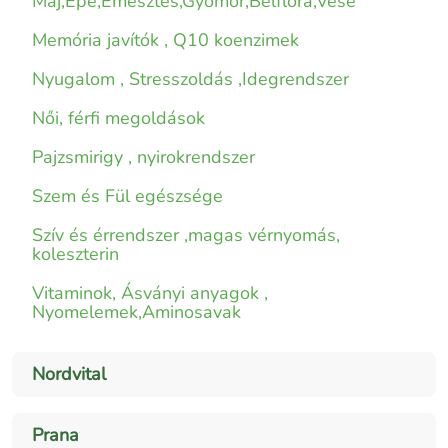
Máj,Epe,Emésztés,Gyomor,Bélflóra,Vese
Memória javítók , Q10 koenzimek
Nyugalom , Stresszoldás ,Idegrendszer
Női, férfi megoldások
Pajzsmirigy , nyirokrendszer
Szem és Fül egészsége
Szív és érrendszer ,magas vérnyomás,
koleszterin
Vitaminok, Ásványi anyagok ,
Nyomelemek,Aminosavak
Nordvital
Prana