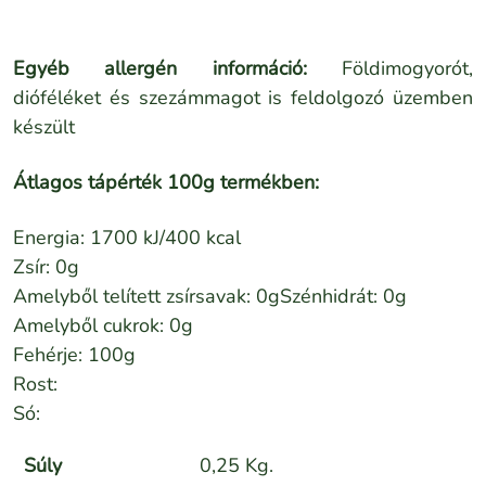
Egyéb allergén információ:
Földimogyorót,
dióféléket és szezámmagot is feldolgozó üzemben
készült
Átlagos tápérték 100g termékben:
Energia: 1700 kJ/400 kcal
Zsír: 0g
Amelyből telített zsírsavak: 0gSzénhidrát: 0g
Amelyből cukrok: 0g
Fehérje: 100g
Rost:
Só:
Súly
0,25 Kg.