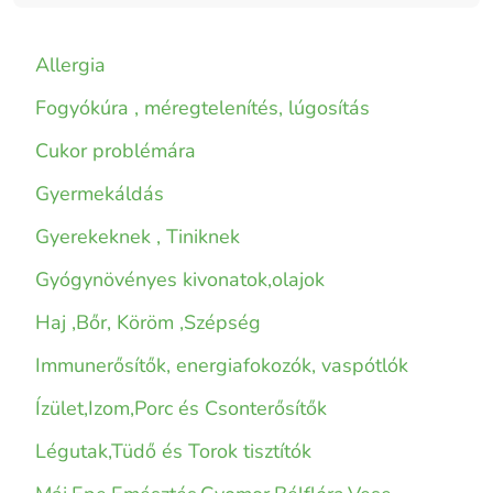
Allergia
Fogyókúra , méregtelenítés, lúgosítás
Cukor problémára
Gyermekáldás
Gyerekeknek , Tiniknek
Gyógynövényes kivonatok,olajok
Haj ,Bőr, Köröm ,Szépség
Immunerősítők, energiafokozók, vaspótlók
Ízület,Izom,Porc és Csonterősítők
Légutak,Tüdő és Torok tisztítók