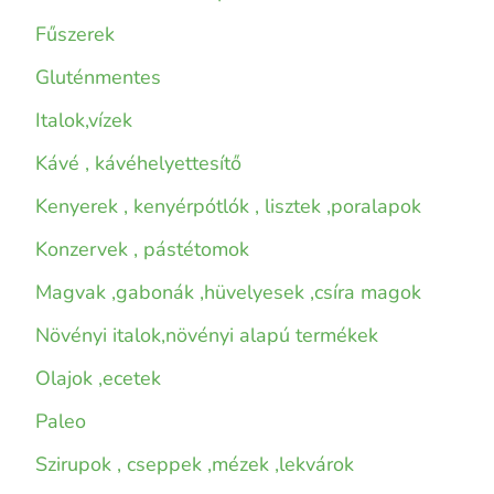
Fűszerek
Gluténmentes
Italok,vízek
Kávé , kávéhelyettesítő
Kenyerek , kenyérpótlók , lisztek ,poralapok
Konzervek , pástétomok
Magvak ,gabonák ,hüvelyesek ,csíra magok
Növényi italok,növényi alapú termékek
Olajok ,ecetek
Paleo
Szirupok , cseppek ,mézek ,lekvárok