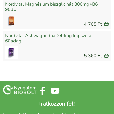
Nordvital Magnézium biszglicinát 800mg+B6
90db
4 705 Ft
Nordvital Ashwagandha 249mg kapszula -
60adag
5 360 Ft
Iratkozzon fel!