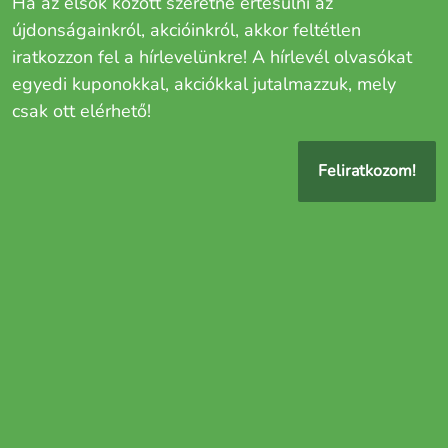
Ha az elsők között szeretne értesülni az
újdonságainkról, akcióinkról, akkor feltétlen
iratkozzon fel a hírlevelünkre! A hírlevél olvasókat
egyedi kuponokkal, akciókkal jutalmazzuk, mely
csak ott elérhető!
Feliratkozom!