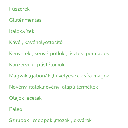
Fűszerek
Gluténmentes
Italok,vízek
Kávé , kávéhelyettesítő
Kenyerek , kenyérpótlók , lisztek ,poralapok
Konzervek , pástétomok
Magvak ,gabonák ,hüvelyesek ,csíra magok
Növényi italok,növényi alapú termékek
Olajok ,ecetek
Paleo
Szirupok , cseppek ,mézek ,lekvárok