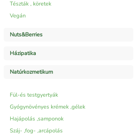
Tészták , köretek
Vegán
Nuts&Berries
Házipatika
Natúrkozmetikum
Fül-és testgyertyák
Gyógynövényes krémek ,gélek
Hajápolás ,samponok
Száj- ,fog- ,arcápolás