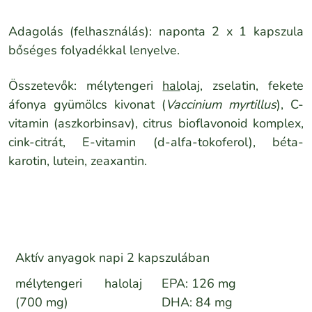
Adagolás (felhasználás): naponta 2 x 1 kapszula
bőséges folyadékkal lenyelve.
Összetevők: mélytengeri
hal
olaj, zselatin, fekete
áfonya gyümölcs kivonat (
Vaccinium myrtillus
), C-
vitamin (aszkorbinsav), citrus bioflavonoid komplex,
cink-citrát, E-vitamin (d-alfa-tokoferol), béta-
karotin, lutein, zeaxantin.
Aktív anyagok napi 2 kapszulában
mélytengeri halolaj
EPA: 126 mg
(700 mg)
DHA: 84 mg