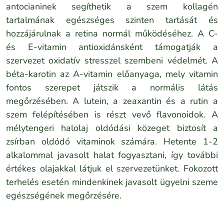
antocianinek segíthetik a szem kollagén
tartalmának egészséges szinten tartását és
hozzájárulnak a retina normál működéséhez. A C-
és E-vitamin antioxidánsként támogatják a
szervezet oxidatív stresszel szembeni védelmét. A
béta-karotin az A-vitamin előanyaga, mely vitamin
fontos szerepet játszik a normális látás
megőrzésében. A lutein, a zeaxantin és a rutin a
szem felépítésében is részt vevő flavonoidok. A
mélytengeri halolaj oldódási közeget biztosít a
zsírban oldódó vitaminok számára. Hetente 1-2
alkalommal javasolt halat fogyasztani, így további
értékes olajakkal látjuk el szervezetünket. Fokozott
terhelés esetén mindenkinek javasolt ügyelni szeme
egészségének megőrzésére.