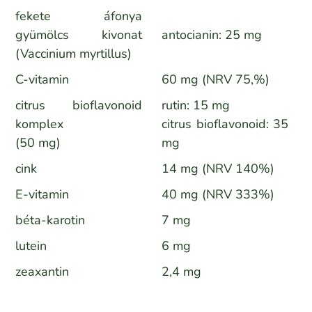
fekete áfonya
gyümölcs kivonat
antocianin: 25 mg
(Vaccinium myrtillus)
C-vitamin
60 mg (NRV 75,%)
citrus bioflavonoid
rutin: 15 mg
komplex
citrus bioflavonoid: 35
(50 mg)
mg
cink
14 mg (NRV 140%)
E-vitamin
40 mg (NRV 333%)
béta-karotin
7 mg
lutein
6 mg
zeaxantin
2,4 mg