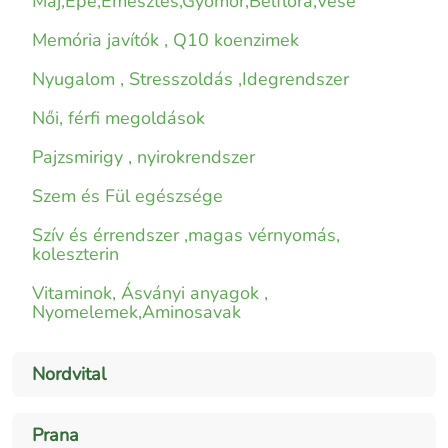
Máj,Epe,Emésztés,Gyomor,Bélflóra,Vese
Memória javítók , Q10 koenzimek
Nyugalom , Stresszoldás ,Idegrendszer
Női, férfi megoldások
Pajzsmirigy , nyirokrendszer
Szem és Fül egészsége
Szív és érrendszer ,magas vérnyomás,
koleszterin
Vitaminok, Ásványi anyagok ,
Nyomelemek,Aminosavak
Nordvital
Prana