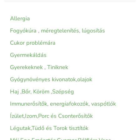
Allergia
Fogyókúra , méregtelenítés, lúgosítás
Cukor problémára
Gyermekáldás
Gyerekeknek , Tiniknek
Gyógynövényes kivonatok,olajok
Haj ,Bőr, Köröm ,Szépség
Immunerősítők, energiafokozók, vaspótlók
Ízület,Izom,Porc és Csonterősítők
Légutak,Tüdő és Torok tisztítók