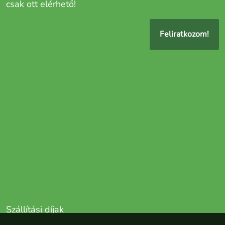
csak ott elérhető!
Feliratkozom!
Szállítási díjak