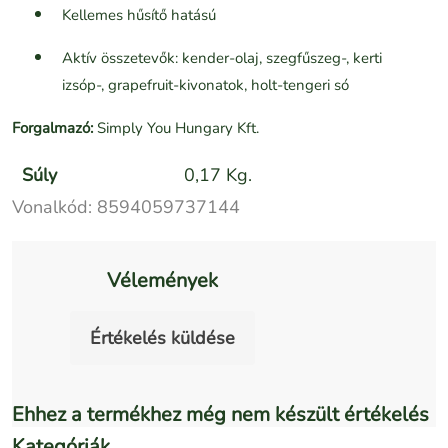
Kellemes hűsítő hatású
Aktív összetevők: kender-olaj, szegfűszeg-, kerti
izsóp-, grapefruit-kivonatok, holt-tengeri só
Forgalmazó:
Simply You Hungary Kft.
Súly
0,17 Kg.
Vonalkód:
8594059737144
Vélemények
Értékelés küldése
Ehhez a termékhez még nem készült értékelés
Kategóriák