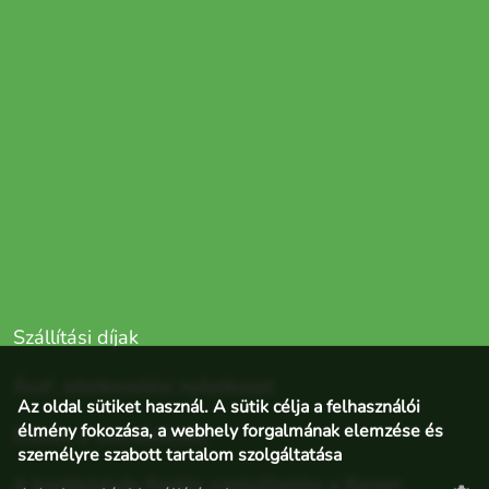
Szállítási díjak
Ászf, adatkezelési nyilatkozat
Az oldal sütiket használ. A sütik célja a felhasználói
élmény fokozása, a webhely forgalmának elemzése és
Elállás a szerződéstől
személyre szabott tartalom szolgáltatása
A bankkártyás fizetés szolgáltatója a Barion