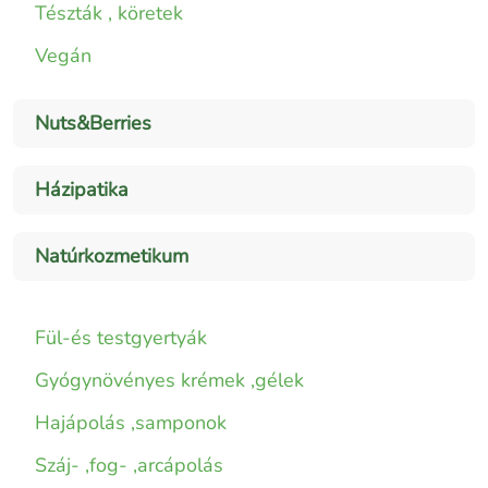
Tészták , köretek
Vegán
Nuts&Berries
Házipatika
Natúrkozmetikum
Fül-és testgyertyák
Gyógynövényes krémek ,gélek
Hajápolás ,samponok
Száj- ,fog- ,arcápolás