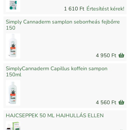
1 610 Ft
Értesítést kérek!
Simply Cannaderm samplon seborrheás fejbőrre
150
4 950 Ft
SimplyCannaderm Capillus koffein sampon
150ml
4 560 Ft
HAJCSEPPEK 50 ML HAJHULLÁS ELLEN