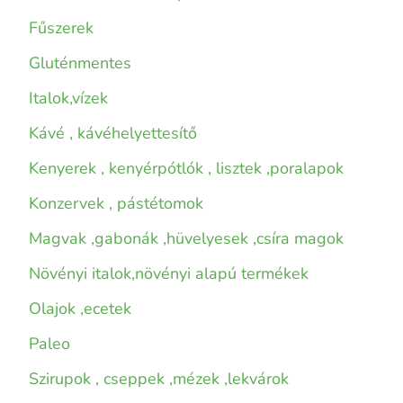
Fűszerek
Gluténmentes
Italok,vízek
Kávé , kávéhelyettesítő
Kenyerek , kenyérpótlók , lisztek ,poralapok
Konzervek , pástétomok
Magvak ,gabonák ,hüvelyesek ,csíra magok
Növényi italok,növényi alapú termékek
Olajok ,ecetek
Paleo
Szirupok , cseppek ,mézek ,lekvárok