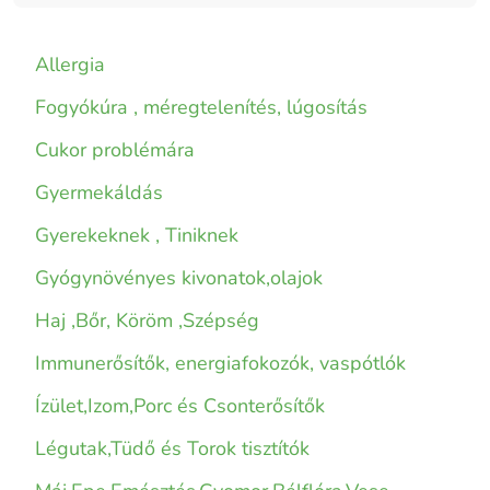
Allergia
Fogyókúra , méregtelenítés, lúgosítás
Cukor problémára
Gyermekáldás
Gyerekeknek , Tiniknek
Gyógynövényes kivonatok,olajok
Haj ,Bőr, Köröm ,Szépség
Immunerősítők, energiafokozók, vaspótlók
Ízület,Izom,Porc és Csonterősítők
Légutak,Tüdő és Torok tisztítók