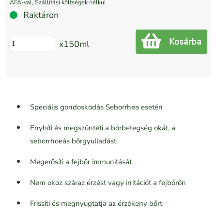
ÁFÁ-val, Szállítási költségek nélkül
Raktáron
Kosárba
x150ml
Speciális gondoskodás Seborrhea esetén
Enyhíti és megszünteti a bőrbetegség okát, a
seborrhoeás bőrgyulladást
Megerősíti a fejbőr immunitását
Nem okoz száraz érzést vagy irritációt a fejbőrön
Frissíti és megnyugtatja az érzékeny bőrt