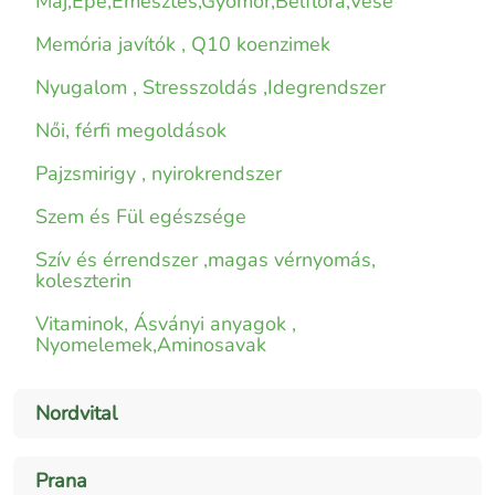
Máj,Epe,Emésztés,Gyomor,Bélflóra,Vese
Memória javítók , Q10 koenzimek
Nyugalom , Stresszoldás ,Idegrendszer
Női, férfi megoldások
Pajzsmirigy , nyirokrendszer
Szem és Fül egészsége
Szív és érrendszer ,magas vérnyomás,
koleszterin
Vitaminok, Ásványi anyagok ,
Nyomelemek,Aminosavak
Nordvital
Prana